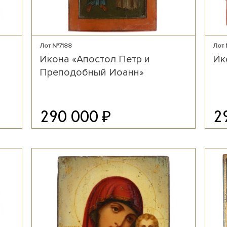
Лот №7188
Лот 
Икона «Апостол Петр и
Ик
Преподобный Иоанн»
₽
290 000
2