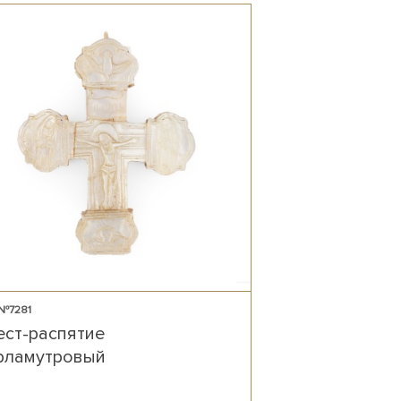
 №7281
ест-распятие
рламутровый