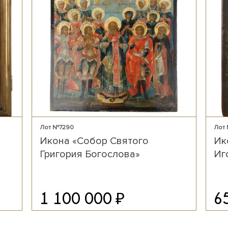
Лот №7290
Лот
Икона «Собор Святого
Ик
Григория Богослова»
Иг
₽
1 100 000
6