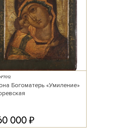
 №7012
она Богоматерь «Умиление»
оревская
₽
50 000