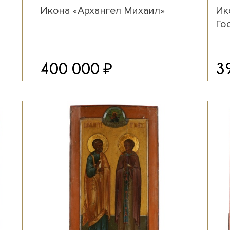
Икона «Архангел Михаил»
Ик
Го
₽
400 000
3