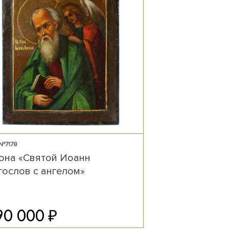
№7178
она «Святой Иоанн
гослов с ангелом»
₽
90 000