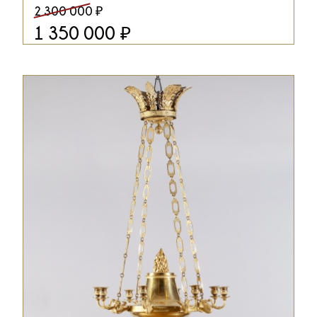
₽
2 300 000
₽
1 350 000