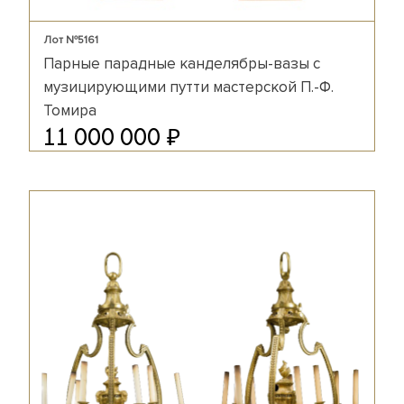
Лот №5161
Парные парадные канделябры-вазы с
музицирующими путти мастерской П.-Ф.
Томира
₽
11 000 000