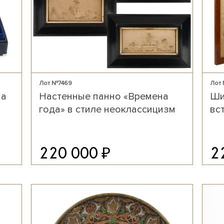
Лот №7469
Лот
на
Настенные панно «Времена
Ши
года» в стиле неоклассицизм
вс
₽
220 000
2