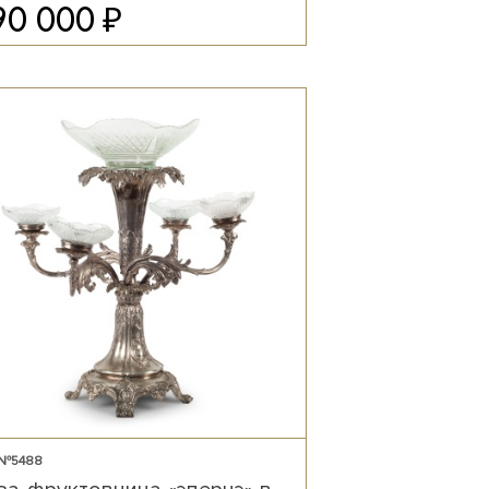
₽
90 000
 №5488