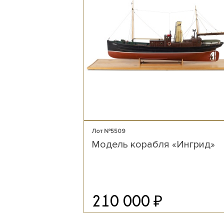
Лот №5509
Модель корабля «Ингрид»
₽
210 000