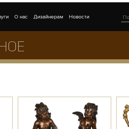
луги
О нас
Дизайнерам
Новости
зное