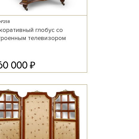
 №258
коративный глобус со
троенным телевизором
₽
50 000