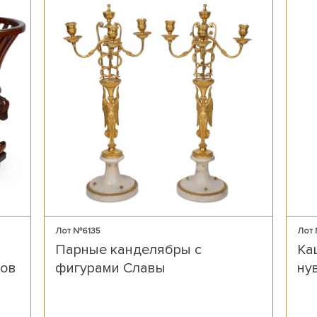
Лот №6135
Лот
Парные канделябры с
Ка
нов
фигурами Славы
ну