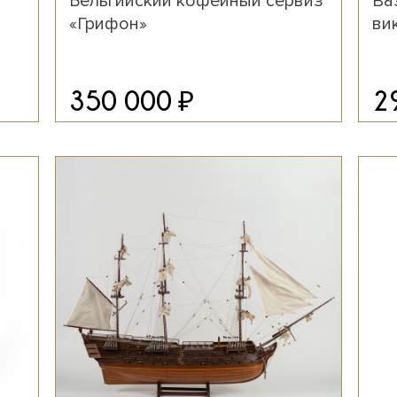
Бельгийский кофейный сервиз
Ва
«Грифон»
ви
₽
350 000
2