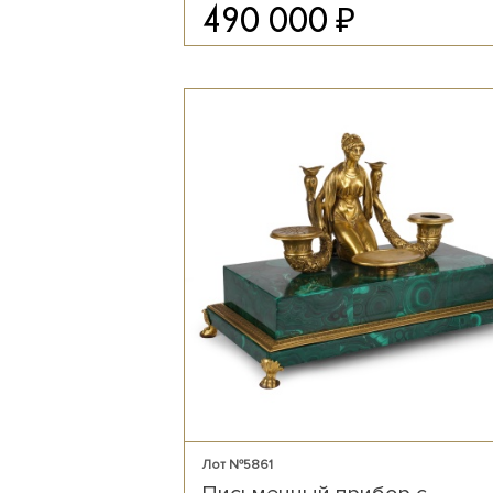
₽
490 000
Лот №5861