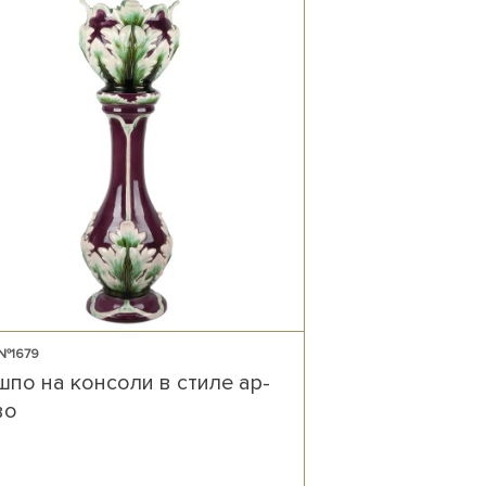
 №1679
шпо на консоли в стиле ар-
во