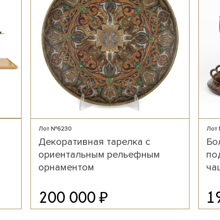
Лот №6230
Лот
Декоративная тарелка с
Бо
ориентальным рельефным
по
орнаментом
ча
₽
200 000
1