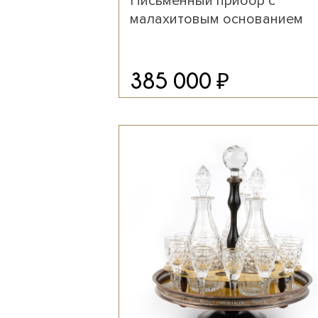
Письменный прибор с
малахитовым основанием
₽
385 000