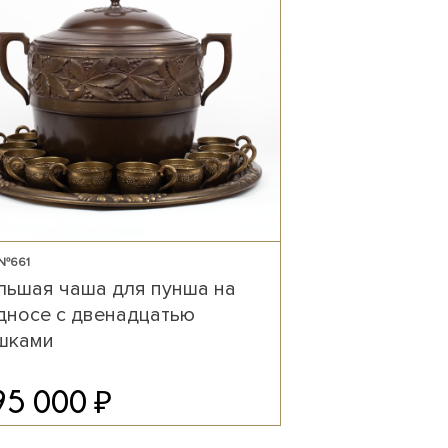
 №661
льшая чаша для пунша на
дносе с двенадцатью
шками
₽
95 000