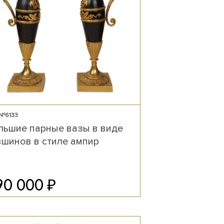
 №6133
льшие парные вазы в виде
вшинов в стиле ампир
₽
90 000