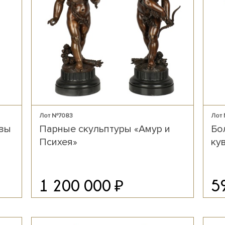
Лот №7083
Лот
азы
Парные скульптуры «Амур и
Бо
Психея»
ку
₽
1 200 000
5