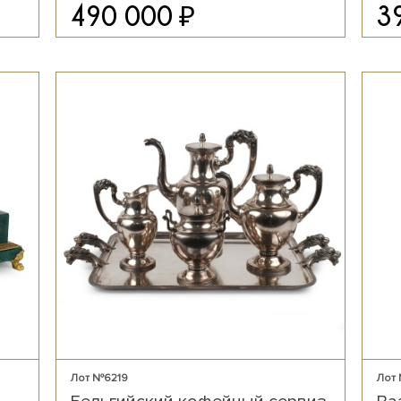
₽
490 000
3
Лот №6219
Лот