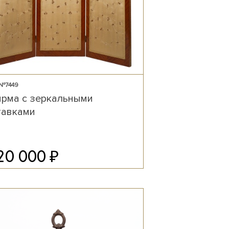
 №7449
рма с зеркальными
тавками
₽
20 000