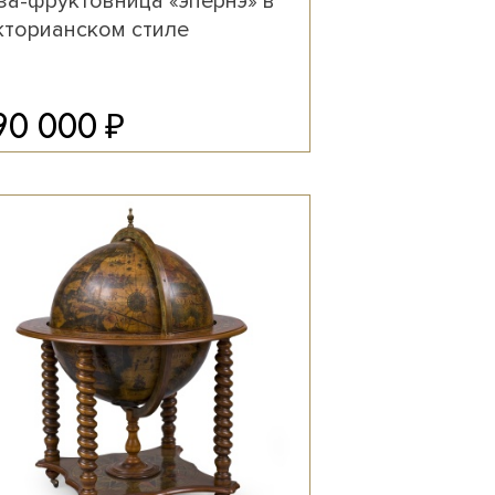
за-фруктовница «эпернэ» в
кторианском стиле
₽
90 000