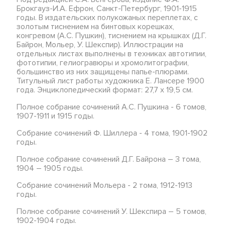
Брокгауз-И.А. Ефрон, Санкт-Петербург, 1901-1915
годы. В издательских полукожаных переплетах, с
золотым тиснением на бинтовых корешках,
конгревом (А.С. Пушкин), тиснением на крышках (Д.Г.
Байрон, Мольер, У. Шекспир). Иллюстрации на
отдельных листах выполнены в техниках автотипии,
фототипии, гелиогравюры и хромолитографии,
большинство из них защищены папье-плюрами.
Титульный лист работы художника Е. Лансере 1900
года. Энциклопедический формат: 27,7 х 19,5 см.
Полное собрание сочинений А.С. Пушкина - 6 томов,
1907-1911 и 1915 годы.
Собрание сочинений Ф. Шиллера - 4 тома, 1901-1902
годы.
Полное собрание сочинений Д.Г. Байрона – 3 тома,
1904 – 1905 годы.
Собрание сочинений Мольера - 2 тома, 1912-1913
годы.
Полное собрание сочинений У. Шекспира – 5 томов,
1902-1904 годы.