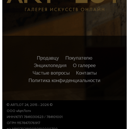
Продавцу
Покупателю
Энциклопедия
О галерее
Частые вопросы
Контакты
Политика конфиденциальности
© ARTLOT 24, 2015 - 2026 ©
ООО «АртЛот»
ИНН/КПП 7841030623 / 784101001
ОГРН 1157847376917