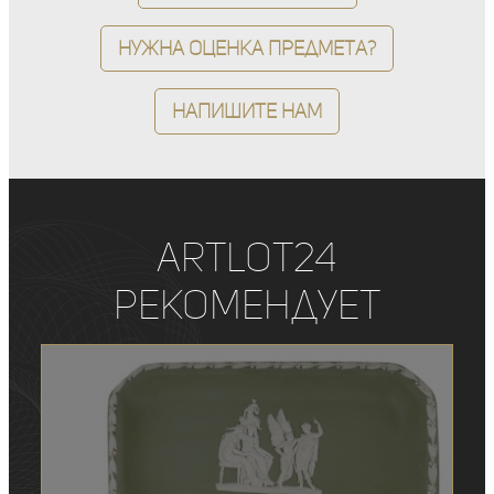
Нужна оценка предмета?
Напишите нам
ArtLot24
рекомендует