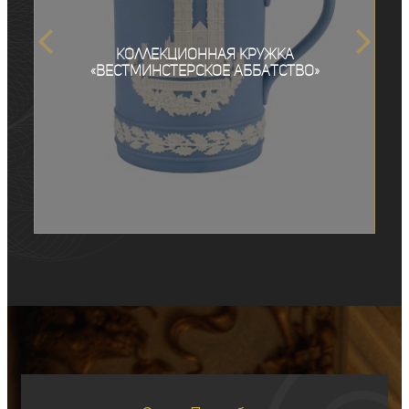
Коллекционная кружка
«Вестминстерское аббатство»