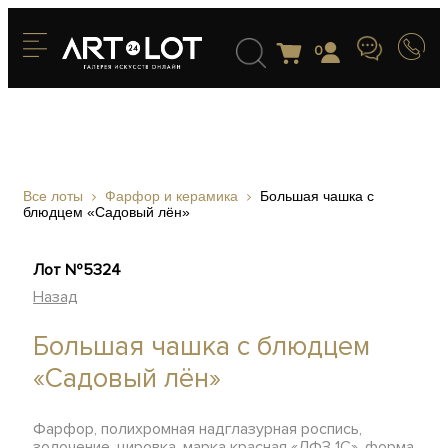
0
Все лоты
Фарфор и керамика
Большая чашка с
блюдцем «Садовый лён»
Лот №5324
Назад
Большая чашка с блюдцем
«Садовый лён»
Фарфор, полихромная надглазурная роспись,
золочение, цировка, марка красная «ЛФЗ 1С», форма