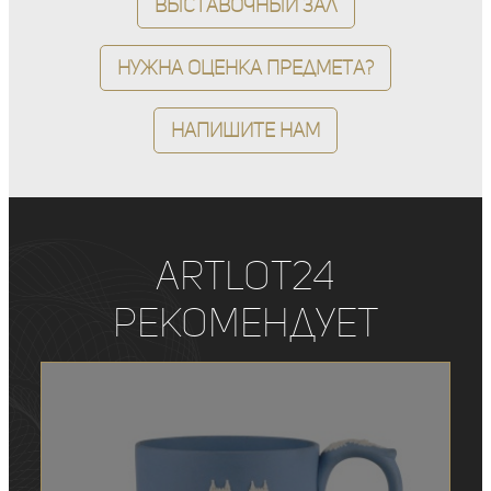
Выставочный зал
Нужна оценка предмета?
Напишите нам
ArtLot24
рекомендует