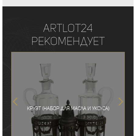
ArtLot24
рекомендует
Круэт (набор для масла и уксуса)