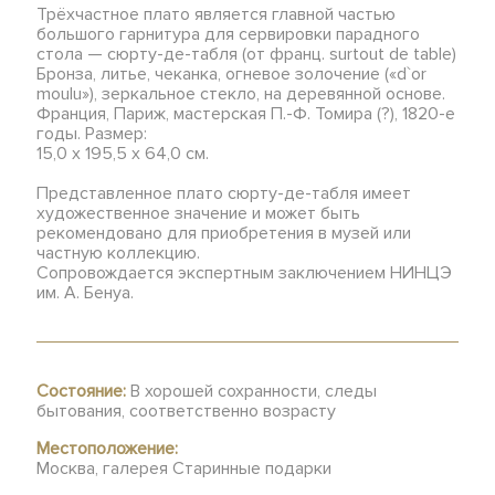
Трёхчастное плато является главной частью
большого гарнитура для сервировки парадного
стола — сюрту-де-табля (от франц. surtout de table)
Бронза, литье, чеканка, огневое золочение («d`or
moulu»), зеркальное стекло, на деревянной основе.
Франция, Париж, мастерская П.-Ф. Томира (?), 1820-е
годы. Размер:
15,0 х 195,5 х 64,0 см.
Представленное плато сюрту-де-табля имеет
художественное значение и может быть
рекомендовано для приобретения в музей или
частную коллекцию.
Сопровождается экспертным заключением НИНЦЭ
им. А. Бенуа.
Состояние:
В хорошей сохранности, следы
бытования, соответственно возрасту
Местоположение:
Москва, галерея Старинные подарки