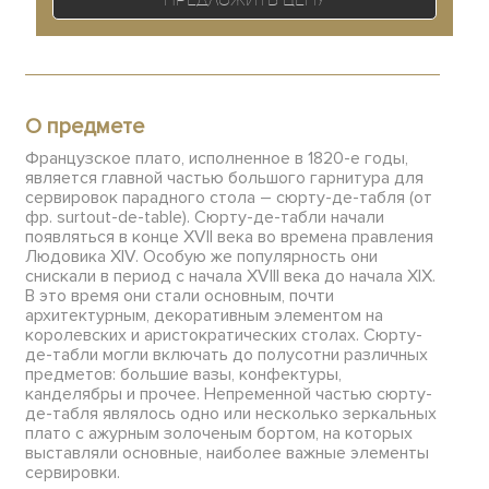
О предмете
Французское плато, исполненное в 1820-е годы,
является главной частью большого гарнитура для
сервировок парадного стола – сюрту-де-табля (от
фр. surtout-de-table). Сюрту-де-табли начали
появляться в конце XVII века во времена правления
Людовика XIV. Особую же популярность они
снискали в период с начала XVIII века до начала XIX.
В это время они стали основным, почти
архитектурным, декоративным элементом на
королевских и аристократических столах. Сюрту-
де-табли могли включать до полусотни различных
предметов: большие вазы, конфектуры,
канделябры и прочее. Непременной частью сюрту-
де-табля являлось одно или несколько зеркальных
плато с ажурным золоченым бортом, на которых
выставляли основные, наиболее важные элементы
сервировки.