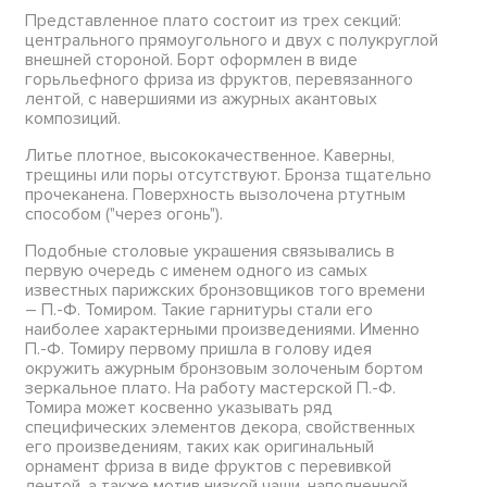
Представленное плато состоит из трех секций:
центрального прямоугольного и двух с полукруглой
внешней стороной. Борт оформлен в виде
горьльефного фриза из фруктов, перевязанного
лентой, с навершиями из ажурных акантовых
композиций.
Литье плотное, высококачественное. Каверны,
трещины или поры отсутствуют. Бронза тщательно
прочеканена. Поверхность вызолочена ртутным
способом ("через огонь").
Подобные столовые украшения связывались в
первую очередь с именем одного из самых
известных парижских бронзовщиков того времени
– П.-Ф. Томиром. Такие гарнитуры стали его
наиболее характерными произведениями. Именно
П.-Ф. Томиру первому пришла в голову идея
окружить ажурным бронзовым золоченым бортом
зеркальное плато. На работу мастерской П.-Ф.
Томира может косвенно указывать ряд
специфических элементов декора, свойственных
его произведениям, таких как оригинальный
орнамент фриза в виде фруктов с перевивкой
лентой, а также мотив низкой чаши, наполненной