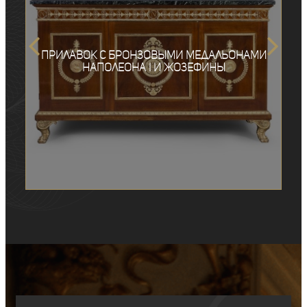
Прилавок с бронзовыми медальонами
Наполеона I и Жозефины