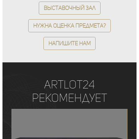
Выставочный зал
Нужна оценка предмета?
Напишите нам
ArtLot24
рекомендует