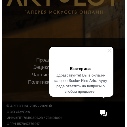
Продавцу
Покупателю
Энциклопедия
О галерее
Екатерина
Частые вопросы
Контакты
Здравствуйте! Вы в онлайн-
галерее Suslov Fine Arts. Буду
Политика конфиденциальности
рада ответить на вопросы о
любом предмете.
© ARTLOT 24, 2015 - 2026 ©
ООО «АртЛот»
ИНН/КПП 7841030623 / 784101001
ОГРН 1157847376917