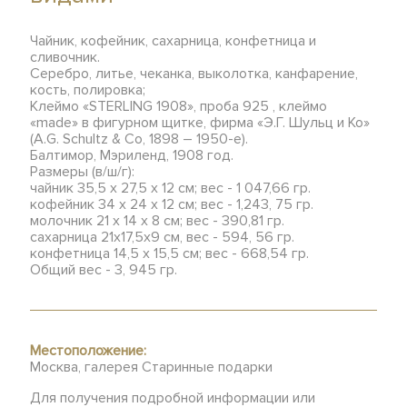
Чайник, кофейник, сахарница, конфетница и
сливочник.
Серебро, литье, чеканка, выколотка, канфарение,
кость, полировка;
Клеймо «STERLING 1908», проба 925 , клеймо
«made» в фигурном щитке, фирма «Э.Г. Шульц и Ко»
(A.G. Schultz & Co, 1898 – 1950-е).
Балтимор, Мэриленд, 1908 год.
Размеры (в/ш/г):
чайник 35,5 х 27,5 х 12 см; вес - 1 047,66 гр.
кофейник 34 х 24 х 12 см; вес - 1,243, 75 гр.
молочник 21 х 14 х 8 см; вес - 390,81 гр.
сахарница 21х17,5х9 см, вес - 594, 56 гр.
конфетница 14,5 х 15,5 см; вес - 668,54 гр.
Общий вес - 3, 945 гр.
Местоположение:
Москва, галерея Старинные подарки
Для получения подробной информации или