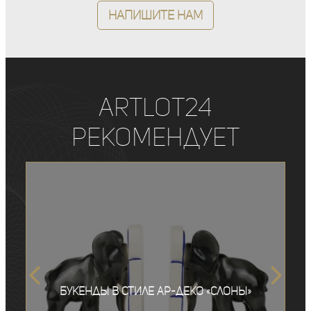
Напишите нам
ArtLot24
рекомендует
Букенды в стиле ар-деко «Слоны»