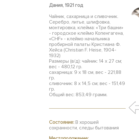
Дания, 1921 год
Чайник, сахарница и сливочник.
Серебро, литье, шлифовка,
монтировка, клейма: «Три башни»
- городское клеймо Копенгагена,
«CHF» - клеймо начальника
пробирной палаты Кристиана Ф.
Хейса (Christian F. Heise, 1904-
1932)
Размеры (в/д): чайник: 14 х 27 см;
вес - 480,12 гр.
сахарница: 9 х 18 см, вес - 221,88
гр.
сливочник: 8 х 14,5 см; вес - 151,49
гр.
Общий вес: 853,49 грамм.
Состояние:
В хорошей
сохранности, следы бытования
Местоположение: