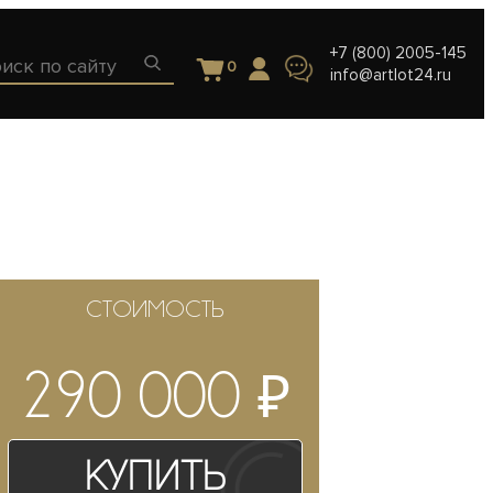
+7 (800) 2005-145
0
info@artlot24.ru
СТОИМОСТЬ
₽
290 000
Купить