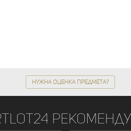
Нужна оценка предмета?
rtLot24 рекоменду