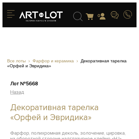
0
Все лоты
Фарфор и керамика
Декоративная тарелка
«Орфей и Эвридика»
Лот №5668
Назад
Декоративная тарелка
«Орфей и Эвридика»
Фарфор, полихромная деколь, золочение, цировка,
на оборотной стороне надглазурное клеймо «Н I»