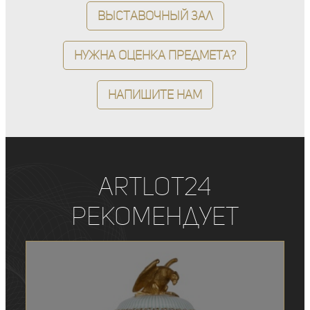
Выставочный зал
Нужна оценка предмета?
Напишите нам
ArtLot24
рекомендует