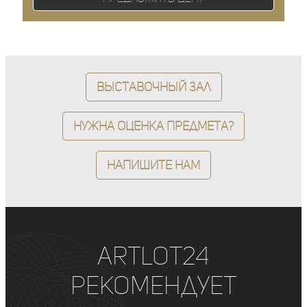
Выставочный зал
Нужна оценка предмета?
Напишите нам
ArtLot24
рекомендует