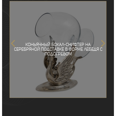
Коньячный бокал-снифтер на
серебряной подставке в форме лебедя с
подогревом