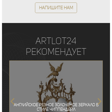
Напишите нам
ArtLot24
рекомендует
Английское резное золоченое зеркало в
стиле Чиппендейл