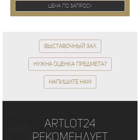
Цена по запросу
Выставочный зал
Нужна оценка предмета?
Напишите нам
ArtLot24
рекомендует