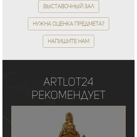
Выставочный зал
Нужна оценка предмета?
Напишите нам
ArtLot24
рекомендует