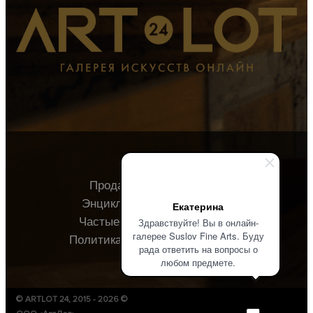
Продавцу
Покупателю
Энциклопедия
О галерее
Екатерина
Частые вопросы
Контакты
Здравствуйте! Вы в онлайн-
галерее Suslov Fine Arts. Буду
Политика конфиденциальности
рада ответить на вопросы о
любом предмете.
© ARTLOT 24, 2015 - 2026 ©