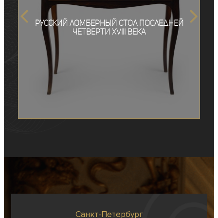
Русский ломберный стол последней
четверти XVIII века
Санкт-Петербург