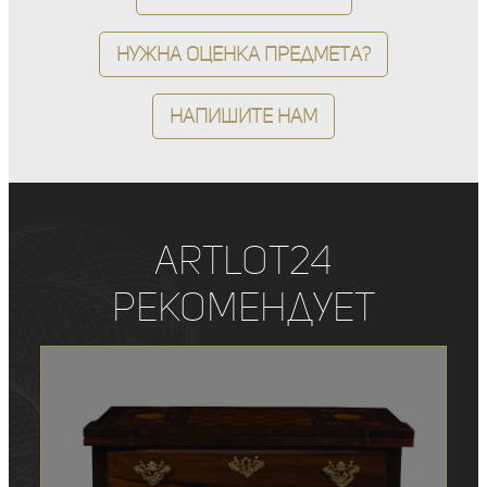
Нужна оценка предмета?
Напишите нам
ArtLot24
рекомендует