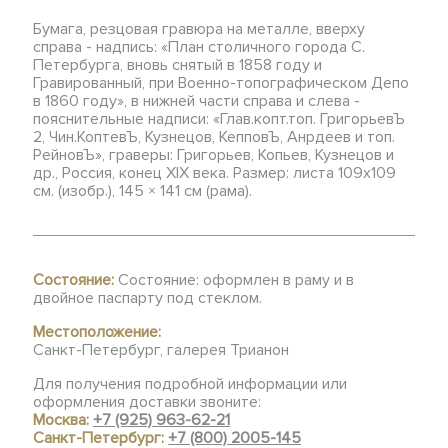
Бумага, резцовая гравюра на металле, вверху
справа - надпись: «План столичного города С.
Петербурга, вновь снятый в 1858 году и
Гравированный, при Военно-топографическом Депо
в 1860 году», в нижней части справа и слева -
пояснительные надписи: «Глав.копт.топ. ГригорьевЪ
2, Чин.КоптевЪ, Кузнецов, КепповЪ, Анрдеев и топ.
РейновЪ», граверы: Григорьев, Копьев, Кузнецов и
др., Россия, конец XIX века. Размер: листа 109х109
см. (изобр.), 145 × 141 см (рама).
Состояние:
Состояние: оформлен в раму и в
двойное паспарту под стеклом.
Местоположение:
Санкт-Петербург, галерея Трианон
Для получения подробной информации или
оформления доставки звоните:
Москва:
+7 (925) 963-62-21
Санкт-Петербург:
+7 (800) 2005-145