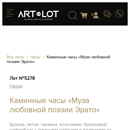
0
Все лоты
Часы
Каминные часы «Муза любовной
поэзии Эрато»
Лот №5278
Назад
Каминные часы «Муза
любовной поэзии Эрато»
Бронза, литье, чеканка, золочение, бронзовый
циферблат с римскими цифрами и делениями на