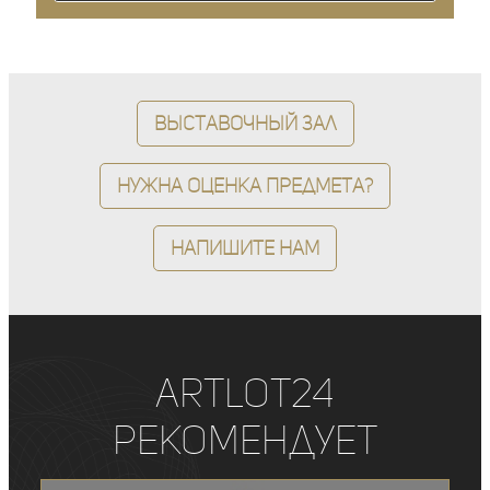
Выставочный зал
Нужна оценка предмета?
Напишите нам
ArtLot24
рекомендует