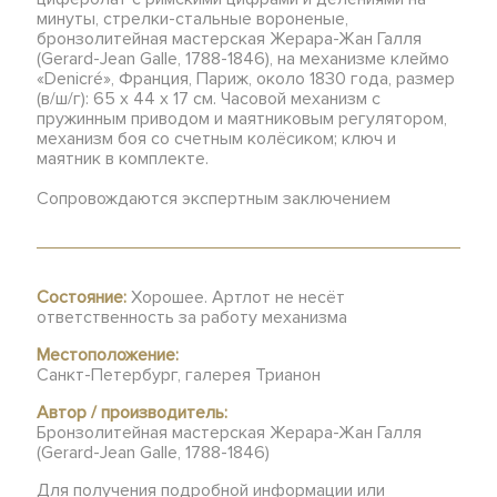
минуты, стрелки-стальные вороненые,
бронзолитейная мастерская Жерара-Жан Галля
(Gerard-Jean Galle, 1788-1846), на механизме клеймо
«Denicré», Франция, Париж, около 1830 года, размер
(в/ш/г): 65 х 44 х 17 см. Часовой механизм с
пружинным приводом и маятниковым регулятором,
механизм боя со счетным колёсиком; ключ и
маятник в комплекте.
Сопровождаются экспертным заключением
Состояние:
Хорошее. Артлот не несёт
ответственность за работу механизма
Местоположение:
Санкт-Петербург, галерея Трианон
Автор / производитель:
Бронзолитейная мастерская Жерара-Жан Галля
(Gerard-Jean Galle, 1788-1846)
Для получения подробной информации или