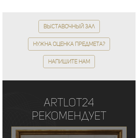
Выставочный зал
Нужна оценка предмета?
Напишите нам
ArtLot24
рекомендует