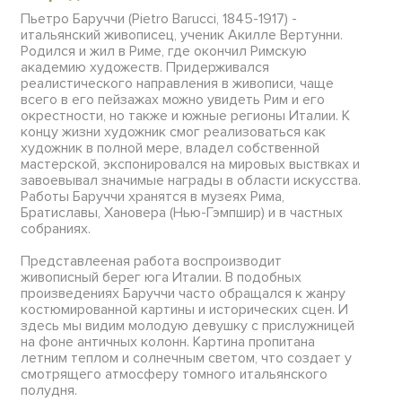
Пьетро Баруччи (Pietro Barucci, 1845-1917) -
итальянский живописец, ученик Акилле Вертунни.
Родился и жил в Риме, где окончил Римскую
академию художеств. Придерживался
реалистического направления в живописи, чаще
всего в его пейзажах можно увидеть Рим и его
окрестности, но также и южные регионы Италии. К
концу жизни художник смог реализоваться как
художник в полной мере, владел собственной
мастерской, экспонировался на мировых выствках и
завоевывал значимые награды в области искусства.
Работы Баруччи хранятся в музеях Рима,
Братиславы, Хановера (Нью-Гэмпшир) и в частных
собраниях.
Представлееная работа воспроизводит
живописный берег юга Италии. В подобных
произведениях Баруччи часто обращался к жанру
костюмированной картины и исторических сцен. И
здесь мы видим молодую девушку с прислужницей
на фоне античных колонн. Картина пропитана
летним теплом и солнечным светом, что создает у
смотрящего атмосферу томного итальянского
полудня.