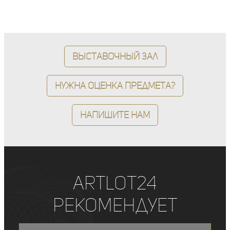
Выставочный зал
Нужна оценка предмета?
Напишите нам
ArtLot24
рекомендует