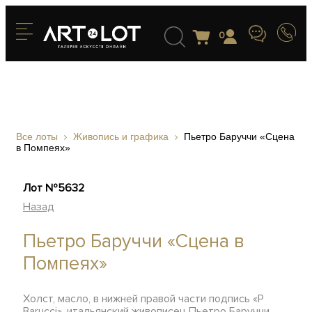
0
Все лоты
Живопись и графика
Пьетро Баруччи «Сцена
в Помпеях»
Лот №5632
Назад
Пьетро Баруччи «Сцена в
Помпеях»
Холст, масло, в нижней правой части подпись «P
Barucci», итальянский живописец Пьетро Баруччи