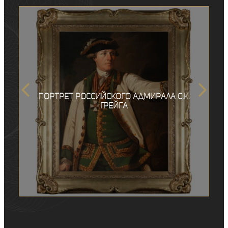
Портрет российского адмирала С.К.
Грейга