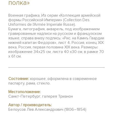
полка»
Военная графика. Из серии «Коллекция армейской
формы Российской Империи» (Collection Des
Uniformes de l'Armée Imperiale Russe).
Бумага, литография, акварель, под изображением
гравированные надписи на русском и французском
языке, справа внизу подпись: «Рис. на Камнъ Гвардии
нижней капитан Федоров», лист 4. Россия, конец XIX
века, Россия, первая половина XIX века. Размеры:
изображение 34х25 см, листа 40 х30 см, в рамке 70
x 61 см.
Состояние:
хорошее, оформлена в современное
паспарту, рама, стекло.
Местоположение:
Санкт-Петербург, галерея Трианон
Автор / производитель:
Белоусов Лев Александрович (1806–1854)