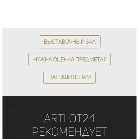
Выставочный зал
Нужна оценка предмета?
Напишите нам
ArtLot24
рекомендует