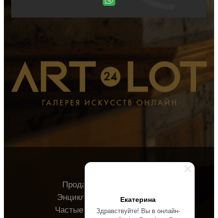
Продавцу
Покупателю
Энциклопедия
О галерее
Екатерина
Частые вопросы
Контакты
Здравствуйте! Вы в онлайн-