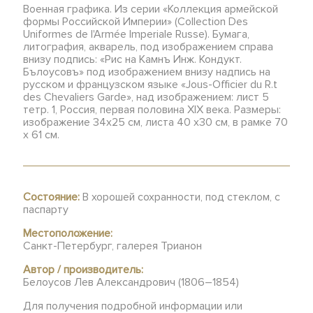
Военная графика. Из серии «Коллекция армейской
формы Российской Империи» (Collection Des
Uniformes de l'Armée Imperiale Russe). Бумага,
литография, акварель, под изображением справа
внизу подпись: «Рис на Камнъ Инж. Кондукт.
Бълоусовъ» под изображением внизу надпись на
русском и французском языке «Jous-Officier du R.t
des Chevaliers Garde», над изображением: лист 5
тетр. 1, Россия, первая половина XIX века. Размеры:
изображение 34х25 см, листа 40 х30 см, в рамке 70
x 61 см.
Состояние:
В хорошей сохранности, под стеклом, с
паспарту
Местоположение:
Санкт-Петербург, галерея Трианон
Автор / производитель:
Белоусов Лев Александрович (1806–1854)
Для получения подробной информации или