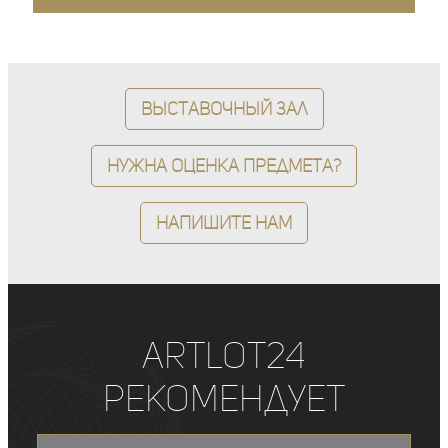
Выставочный зал
Нужна оценка предмета?
Напишите нам
ArtLot24
рекомендует