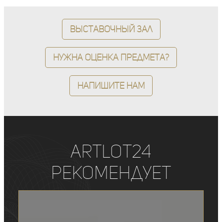
Выставочный зал
Нужна оценка предмета?
Напишите нам
ArtLot24
рекомендует