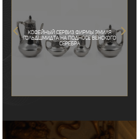
Кофейный сервиз фирмы Эмиля
Гольдшмидта на подносе венского
серебра