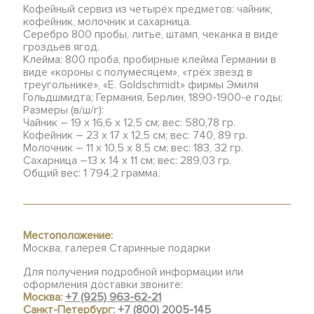
Кофейный сервиз из четырёх предметов: чайник,
кофейник, молочник и сахарница.
Серебро 800 пробы, литье, штамп, чеканка в виде
гроздьев ягод.
Клейма: 800 проба, пробирные клейма Германии в
виде «короны с полумесяцем», «трёх звезд в
треугольнике», «E. Goldschmidt» фирмы Эмиля
Гольдшмидта; Германия, Берлин, 1890-1900-е годы;
Размеры (в/ш/г):
Чайник – 19 х 16,6 х 12,5 см; вес: 580,78 гр.
Кофейник – 23 х 17 х 12,5 см; вес: 740, 89 гр.
Молочник – 11 х 10,5 х 8,5 см; вес: 183, 32 гр.
Сахарница –13 х 14 х 11 см; вес: 289,03 гр.
Общий вес: 1 794,2 грамма.
Местоположение:
Москва, галерея Старинные подарки
Для получения подробной информации или
оформления доставки звоните:
Москва:
+7 (925) 963-62-21
Санкт-Петербург:
+7 (800) 2005-145