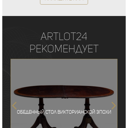
ArtLot24
рекомендует
Обеденный стол викторианской эпохи