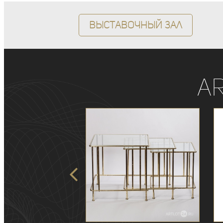
Выставочный зал
A