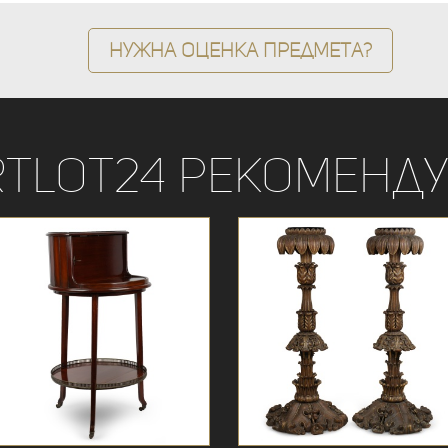
Нужна оценка предмета?
rtLot24 рекоменду