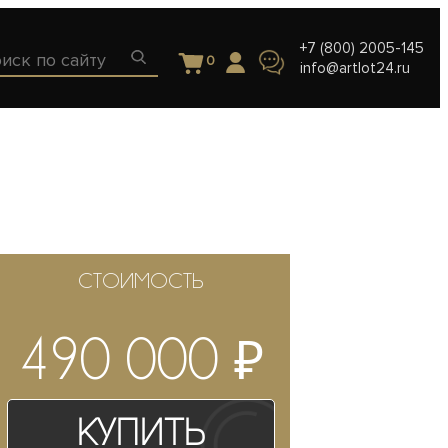
+7 (800) 2005-145
0
info@artlot24.ru
СТОИМОСТЬ
₽
490 000
Купить