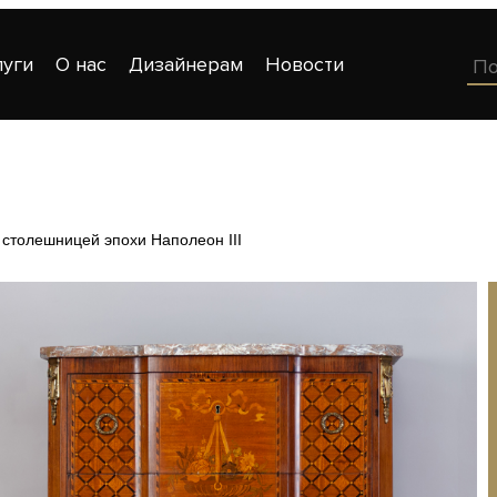
луги
О нас
Дизайнерам
Новости
столешницей эпохи Наполеон III