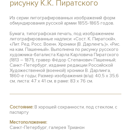
рисунку К.К. Пиратского
Из серии литографированных изображений форм
обмундирования русской армии 1855-1865 годов.
Бумага, типографская печать, под изображением
литографированные надписи: «Сост. К. Пиратскiй»,
«Лит. Ред. Росс. Военн. Хроники (В. Дарленгъ.)», «Рис.
на кам. Пашенный». Выполнена по рисунку русского
художника-баталиста Карла Карловича Пиратского
(1813 – 1871), гравер Фёдор Степанович Пашенный;
Санкт-Петербург, издание редакции Российской
Художественной (военной) хроники В. Дарлинга,
1860-е годы; Размер изображения (в/ш): 40,5 х 35,6
см, листа: 47 х 41 см, в раме: 83 х 76 см.
Состояние:
В хорошей сохранности, под стеклом, с
паспарту
Местоположение:
Санкт-Петербург, галерея Трианон