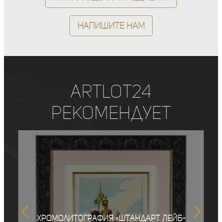
Напишите нам
ArtLot24
рекомендует
Хромолитография «Штандарт Лейб-