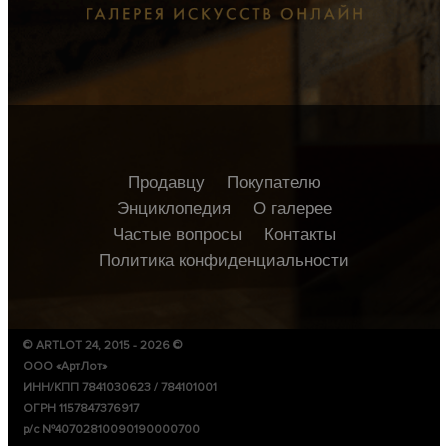
Продавцу
Покупателю
Энциклопедия
О галерее
Частые вопросы
Контакты
Политика конфиденциальности
© ARTLOT 24, 2015 - 2026 ©
ООО «АртЛот»
ИНН/КПП 7841030623 / 784101001
ОГРН 1157847376917
р/с №40702810090190000700