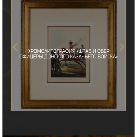
Хромолитография «Штаб и Обер
Офицеры Донского Казачьего войска»