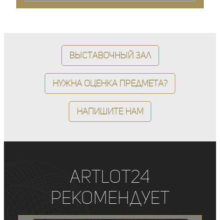
Выставочный зал
Нужна оценка предмета?
Напишите нам
ArtLot24
рекомендует