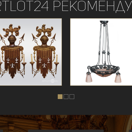
rtLot24 рекоменду