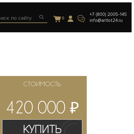
+7 (800) 2005-145
0
info@artlot24.ru
СТОИМОСТЬ
₽
420 000
Купить