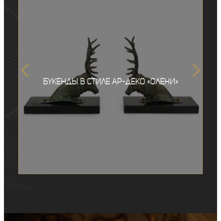
Букенды в стиле ар-деко «Олени»