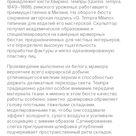
принадлежит кисти Квирино Темпры (Quirino Tempra,
1849–1888), римского уроженца, работавшего
преимущественно в Милане. На обороте бюста
сохранена авторская подпись «Q. Tempra Milano»,
типичная для изделий его мастерской. Скульптор
получил академическое образование и
специализировался на камерных мраморных
бюстах, предназначенных для частных интерьеров,
что определило высокую тщательность
проработки фактуры и мягко идеализированную
пластику лиц.
Произведение выполнено из белого мрамора,
вероятнее всего каррарской добычи,
отличающегося мелким зерном и способностью
держать деликатные переходы света. Темпра
традиционно уделял особое внимание передаче
материала ткани, и именно в этом бюсте качество
работы особенно заметно: драпировка обрамляет
голову плотными, тяжелыми складками,
моделированными так, чтобы они создавали
эффект холодного, сухого воздуха и усиливали
ассоциацию с зимним образом. Сатинированная,
слегка приглушенная шлифовка углублений
подчеркивает пространственный ритм складок,