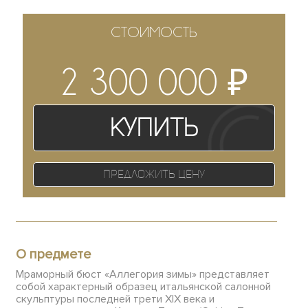
СТОИМОСТЬ
₽
2 300 000
Купить
Предложить цену
О предмете
Мраморный бюст «Аллегория зимы» представляет
собой характерный образец итальянской салонной
скульптуры последней трети XIX века и