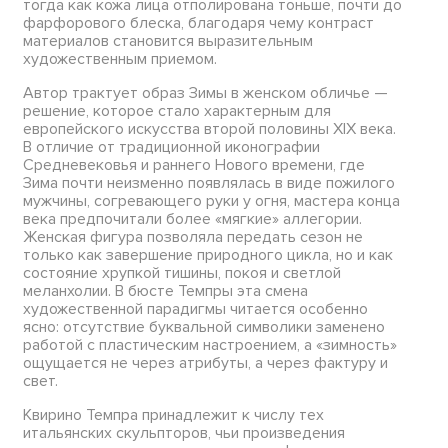
тогда как кожа лица отполирована тоньше, почти до
фарфорового блеска, благодаря чему контраст
материалов становится выразительным
художественным приемом.
Автор трактует образ Зимы в женском обличье —
решение, которое стало характерным для
европейского искусства второй половины XIX века.
В отличие от традиционной иконографии
Средневековья и раннего Нового времени, где
Зима почти неизменно появлялась в виде пожилого
мужчины, согревающего руки у огня, мастера конца
века предпочитали более «мягкие» аллегории.
Женская фигура позволяла передать сезон не
только как завершение природного цикла, но и как
состояние хрупкой тишины, покоя и светлой
меланхолии. В бюсте Темпры эта смена
художественной парадигмы читается особенно
ясно: отсутствие буквальной символики заменено
работой с пластическим настроением, а «зимность»
ощущается не через атрибуты, а через фактуру и
свет.
Квирино Темпра принадлежит к числу тех
итальянских скульпторов, чьи произведения