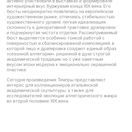
активно участвовали в выставках и формировали
интерьерный вкус буржуазии конца XIX века. Его
бюсты неоднократно появлялись на европейском
художественном рынке, отличаясь стабильностью
художественного уровня: легкая идеализация,
склонность к декоративной трактовке драпировок
и подчеркнутая чистота отделки. Рассматриваемый
бюст выделяется особенно тонкой работой с
поверхностью и сбалансированной композицией, в
которой лицо и драпировка создают единый образ
«сезонной аллегории», решенной в духе строгой
академической традиции, но с уже заметным
вкусом эпохи модерна к эмоционально окрашенной
пластике.
Сегодня произведения Темпры представляют
интерес для коллекционеров итальянской
академической скульптуры, а также для
исследователей эволюции аллегорического жанра
во второй половине XIX века.