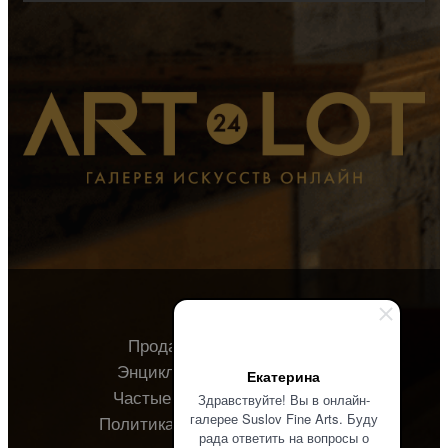
Продавцу
Покупателю
Энциклопедия
О галерее
Екатерина
Частые вопросы
Контакты
Здравствуйте! Вы в онлайн-
галерее Suslov Fine Arts. Буду
Политика конфиденциальности
рада ответить на вопросы о