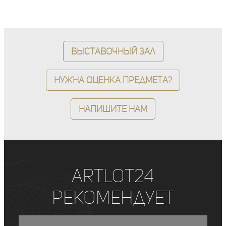
Выставочный зал
Нужна оценка предмета?
Напишите нам
ArtLot24
рекомендует