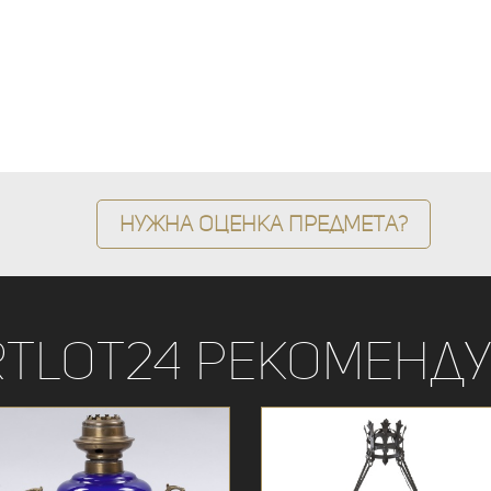
Нужна оценка предмета?
rtLot24 рекоменду