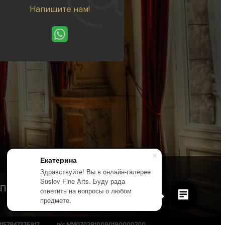
Напишите нам!
Екатерина
Здравствуйте! Вы в онлайн-галерее
Suslov Fine Arts. Буду рада
Политика конфиденциальности
ответить на вопросы о любом
предмете.
1157847376917
р/с №40702810090190000700