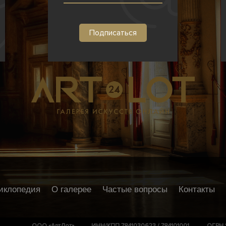
иклопедия
О галерее
Частые вопросы
Контакты
ООО «АртЛот»
ИНН/КПП 7841030623 / 784101001
ОГРН 