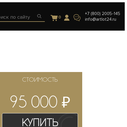
+7 (800) 2005-145
0
info@artlot24.ru
СТОИМОСТЬ
₽
95 000
Купить