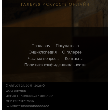
Продавцу
Покупателю
Энциклопедия
О галерее
Частые вопросы
Контакты
Политика конфиденциальности
© ARTLOT 24, 2015 - 2026 ©
ООО «АртЛот»
ИНН/КПП 7841030623 / 784101001
ОГРН 1157847376917
р/с №40702810090190000700