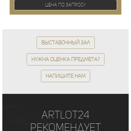
Цена по запросу
Выставочный зал
Нужна оценка предмета?
Напишите нам
ArtLot24
рекомендует