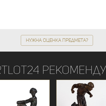
Нужна оценка предмета?
rtLot24 рекоменду