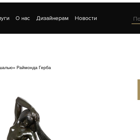
луги
О нас
Дизайнерам
Новости
шалью» Раймонда Герба