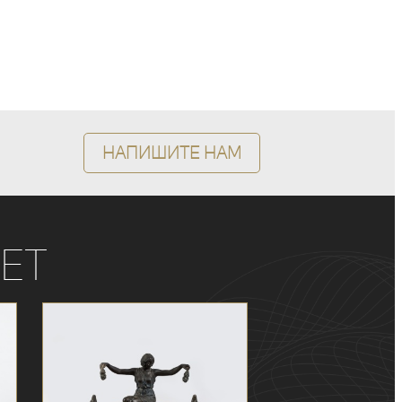
Напишите нам
ет