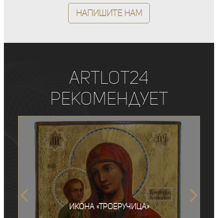
Напишите нам
ArtLot24
рекомендует
Икона «Троеручица»