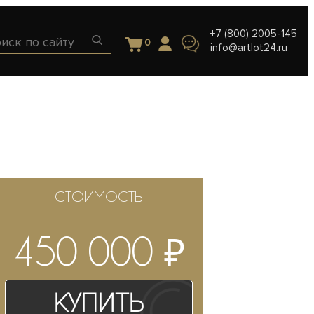
+7 (800) 2005-145
0
info@artlot24.ru
СТОИМОСТЬ
₽
450 000
Купить