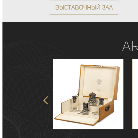
Выставочный зал
A