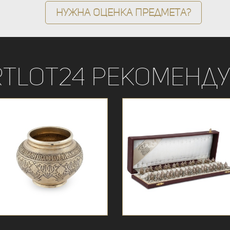
Нужна оценка предмета?
rtLot24 рекоменду