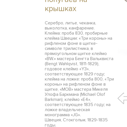
крышках
Серебро, литье, чеканка,
выколотка, канфарение.
Клейма: проба 830, пробирные
клейма Швеции: «Три короны» на
рифленом фоне в щитке-
символе трилистника, в
прямоугольном щитке клеймо
«BW.» мастера Бенгта Вальквиста
(Bengt Wahlqvist, 1811-1829),
годовое клеймо «Y3»,
соответствующее 1829 году;
клейма на ложке: проба 800, «Три
короны» на рифленом фоне в
щитке, «MOB» мастера Микеля
Улофа Баркмана (Michael Olof
Barkman), клеймо «Е4»,
соответствующее 1835 году; на
ложке владельческая
монограмма «JG».
Швеция, Стокгольм, 1829-1835
годы.