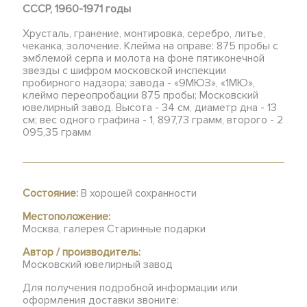
СССР, 1960-1971 годы
Хрусталь, гранение, монтировка, серебро, литье,
чеканка, золочение. Клейма на оправе: 875 пробы с
эмблемой серпа и молота на фоне пятиконечной
звезды с шифром московской инспекции
пробирного надзора; завода - «9МЮЗ», «1МЮ»,
клеймо переопробации 875 пробы; Московский
ювелирный завод. Высота - 34 см, диаметр дна - 13
см; вес одного графина - 1, 897,73 грамм, второго - 2
095,35 грамм
Состояние:
В хорошей сохранности
Местоположение:
Москва, галерея Старинные подарки
Автор / производитель:
Московский ювелирный завод
Для получения подробной информации или
оформления доставки звоните: