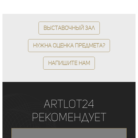
Выставочный зал
Нужна оценка предмета?
Напишите нам
ArtLot24
рекомендует