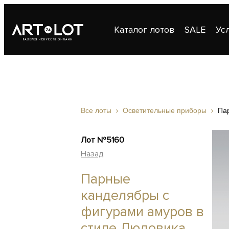
Каталог лотов
SALE
Ус
Публикации
Контакты
Все лоты
Осветительные приборы
Па
Лот №5160
Назад
Парные
канделябры с
фигурами амуров в
стиле Людовика