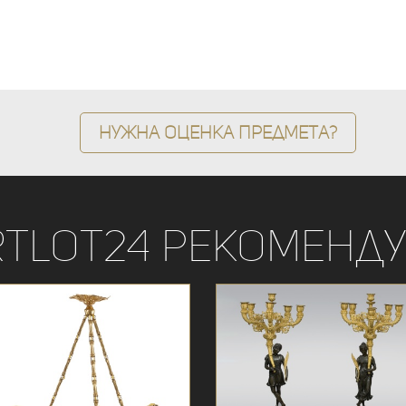
Нужна оценка предмета?
rtLot24 рекоменду