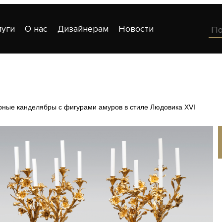
луги
О нас
Дизайнерам
Новости
рные канделябры с фигурами амуров в стиле Людовика XVI