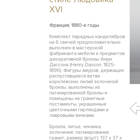
XVI
Франция,
1880-е годы
Комплект парадных канделябров
на 6 свечей предположительно
выполнен в мастерской
фабриканта мебели и предметов
декоративной бронзы Анри
Дассона (Henry Dasson, 1825-
1896). Фигуры амуров, держащих
распустившиеся ветви
королевских лилий золоченой
бронзы, выполнены из
патинированной бронзы и
помещены на гранитные
постаменты, украшенные
цветочными гирляндами и
лавровыми венками.
Бронза, литье, чеканка,
золочение, патинирование,
гранит; размер (в/ш/г): 137 х 37 х