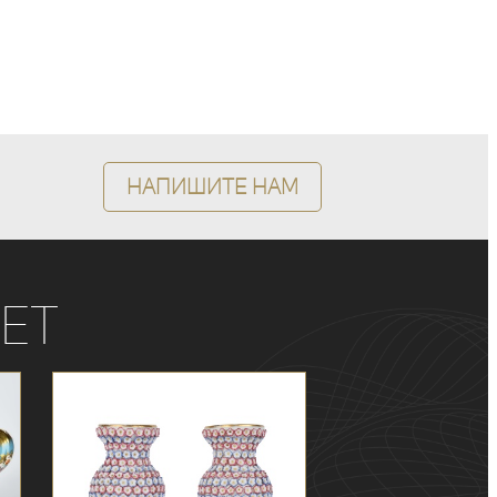
Напишите нам
ет