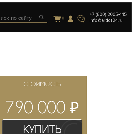
+7 (800) 2005-145
0
info@artlot24.ru
СТОИМОСТЬ
₽
790 000
Купить