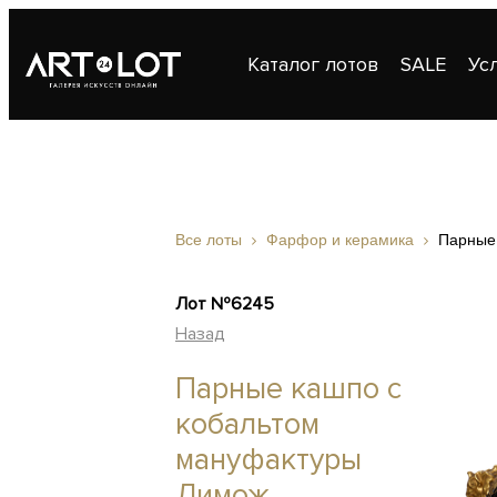
Каталог лотов
SALE
Ус
Публикации
Контакты
Все лоты
Фарфор и керамика
Парные
Лот №6245
Назад
Парные кашпо с
кобальтом
мануфактуры
Лимож