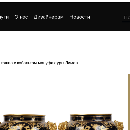
луги
О нас
Дизайнерам
Новости
 кашпо с кобальтом мануфактуры Лимож