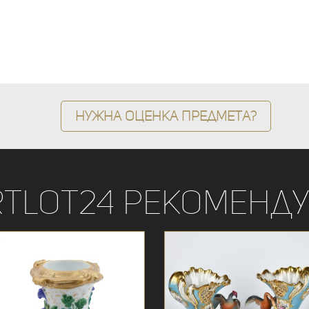
Нужна оценка предмета?
rtLot24 рекоменду