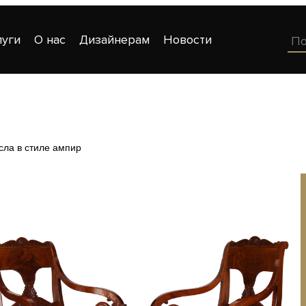
луги
О нас
Дизайнерам
Новости
сла в стиле ампир