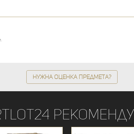
.
Нужна оценка предмета?
rtLot24 рекоменду