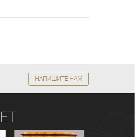
Напишите нам
ет