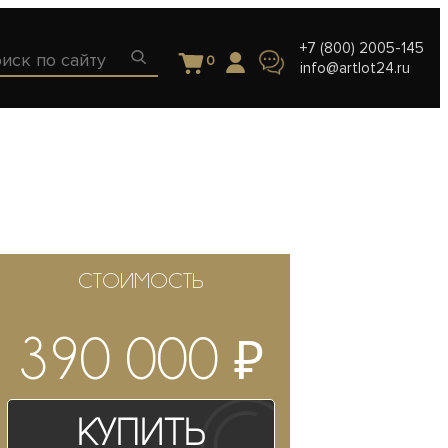
+7 (800) 2005-145
0
info@artlot24.ru
СТОИМОСТЬ
₽
390 000
Купить