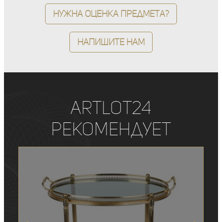
Нужна оценка предмета?
Напишите нам
ArtLot24
рекомендует