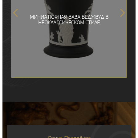
Миниатюрная ваза Веджвуд в
неоклассическом стиле