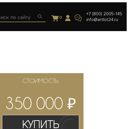
+7 (800) 2005-145
0
info@artlot24.ru
СТОИМОСТЬ
₽
350 000
Купить