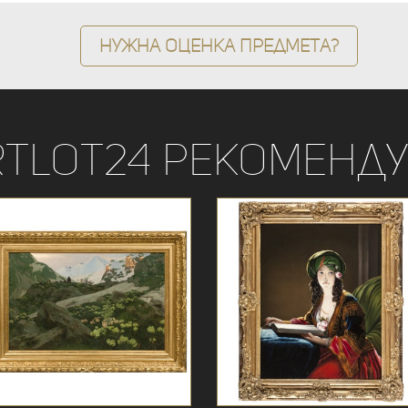
Нужна оценка предмета?
rtLot24 рекоменду