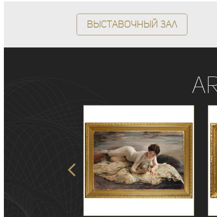
Выставочный зал
A