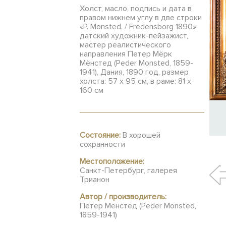
Холст, масло, подпись и дата в
правом нижнем углу в две строки
«P. Monsted. / Fredensborg 1890»,
датский художник-пейзажист,
мастер реалистического
направления Петер Мёрк
Мёнстед (Peder Monsted, 1859-
1941), Дания, 1890 год, размер
холста: 57 х 95 см, в раме: 81 х
160 см
Состояние:
В хорошей
сохранности
Местоположение:
Санкт-Петербург, галерея
Трианон
Автор / производитель:
Петер Мёнстед (Peder Monsted,
1859-1941)