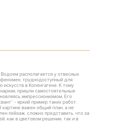
. Водоем располагается у отвесных
й феномен, труднодоступный для
 искусств в Копенгагене. К тому
онархии, пришли самостоятельные
новляясь импрессионизмом. Его
вант” - яркий пример таких работ.
 картине важен общий план, а не
лен пейзаж, сложно представить, что за
, как в цветовом решении, так и в