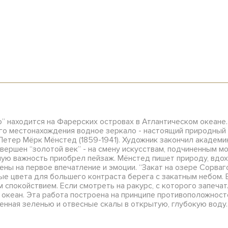
” находится на Фарерских островах в Атлантическом океане
оего местонахождения водное зеркало - настоящий природны
етер Мёрк Мёнстед (1859-1941). Художник закончил академию
вершен “золотой век” - на смену искусствам, подчиненным м
ую важность приобрел пейзаж. Мёнстед пишет природу, вдох
ены на первое впечатление и эмоции. “Закат на озере Сорвагс
е цвета для большего контраста берега с закатным небом. В
м спокойствием. Если смотреть на ракурс, с которого запечат
кеан. Эта работа построена на принципе противоположностей
женная зеленью и отвесные скалы в открытую, глубокую воду.