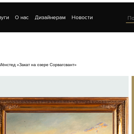
луги
О нас
Дизайнерам
Новости
Мёнстед «Закат на озере Сорвагсвант»