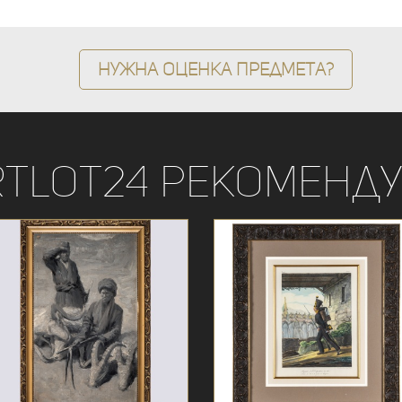
Нужна оценка предмета?
rtLot24 рекоменду