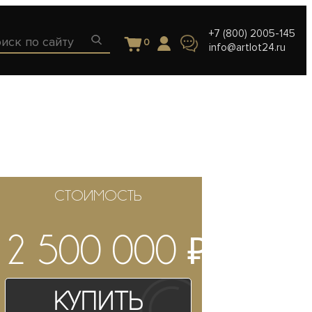
+7 (800) 2005-145
0
info@artlot24.ru
СТОИМОСТЬ
₽
2 500 000
Купить