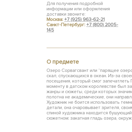
Для получения подробной
информации или оформления
доставки звоните:
Москва:
+7 (925) 963-62-21
Санкт-Петербург:
+7 (800) 2005-
145
О предмете
Озеро Сорвагсвант или “парящее озеро
скал, спускающихся в океан. Из-за св
посещения, который смог запечатлеть П
моменту в датском королевстве был за
жанры и сюжеты, среди которых значим
полотна не академические, они направл
Художник не боится использовать темны
детали, она очаровывает зрителя, свои
спиной художника находится бушующий о
сюжетном: закатная гладь озера, окру