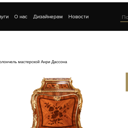
луги
О нас
Дизайнерам
Новости
олончель мастерской Анри Дассона