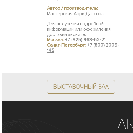
Автор / производитель:
Мастерская Анри Дассона
Для получения подробной
информации или оформления
доставки звоните:
Москва:
+7 (925) 963-62-21
Санкт-Петербург:
+7 (800) 2005-
145
Выставочный зал
A