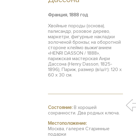
Франция, 1888 год
Хвойные породы (основа),
палисандр, розовое дерево,
маркетри, фигурные накладки
золоченой бронзы; на оборотной
стороне клеймо выжиганием
«HENRI DASSON / 1888»,
парижская мастерская Анри
Дассона (Henry Dasson, 1825-
1896), Париж, размер (в/ш/г): 120 х
60 х 30 см.
Состояние:
В хорошей
сохранности. Два родных ключа.
Местоположение:
Москва, галерея Старинные
подарки