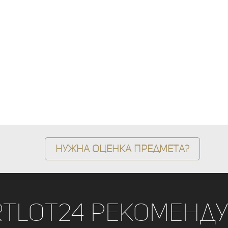
Нужна оценка предмета?
rtLot24 рекоменду