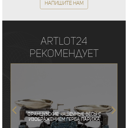
Напишите нам
ArtLot24
рекомендует
Французские чашечные весы с
изображением герба Парижа