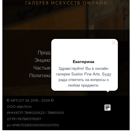
Продавцу
Покупателю
Энциклопедия
О галерее
Екатерина
Частые вопросы
Контакты
Здравствуйте! Вы в онлайн-
галерее Suslov Fine Arts. Буду
Политика конфиденциальности
рада ответить на вопросы о
любом предмете.
© ARTLOT 24, 2015 - 2026 ©
ООО «АртЛот»
ИНН/КПП 7841030623 / 784101001
ОГРН 1157847376917
р/с №40702810090190000700