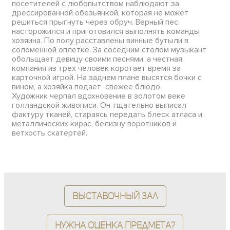
посетителей с любопытством наблюдают за
дрессированной обезьянкой, которая не может
решиться прыгнуть через обруч. Верный пес
насторожился и приготовился выполнять команды
хозяина. По полу расставлены винные бутыли в
соломенной оплетке. За соседним столом музыкант
обольщает девицу своими песнями, а честная
компания из трех человек коротает время за
карточной игрой. На заднем плане высятся бочки с
вином, а хозяйка подает свежее блюдо.
Художник черпал вдохновение в золотом веке
голландской живописи. Он тщательно выписал
фактуру тканей, стараясь передать блеск атласа и
металлических кирас, белизну воротников и
ветхость скатертей.
Выставочный зал
Нужна оценка предмета?