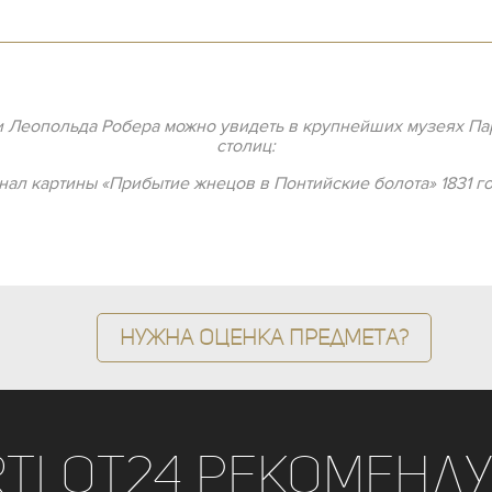
 Леопольда Робера можно увидеть в крупнейших музеях Пар
столиц:
инал картины «Прибытие жнецов в Понтийские болота» 1831 го
Нужна оценка предмета?
rtLot24 рекоменду