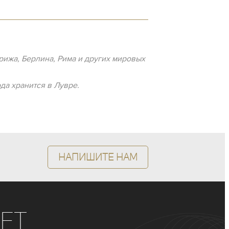
ижа, Берлина, Рима и других мировых
да хранится в Лувре.
Напишите нам
ет