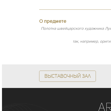
О предмете
Полотна швейцарского художника Луи
так, например, ориг
Выставочный зал
A