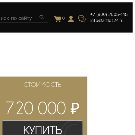
+7 (800) 2005-145
0
info@artlot24.ru
СТОИМОСТЬ
₽
720 000
Купить